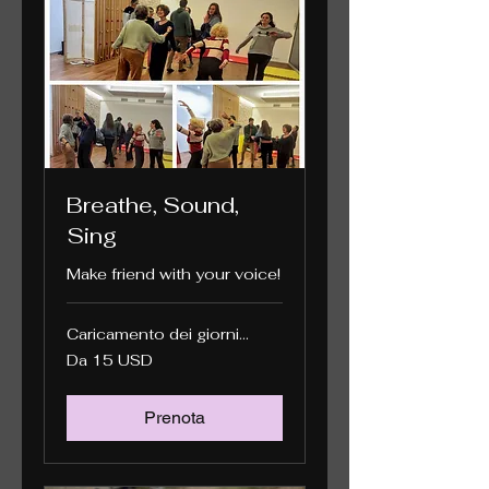
Breathe, Sound,
Sing
Make friend with your voice!
Caricamento dei giorni...
Da
Da 15 USD
15
dollari
statunitensi
Prenota