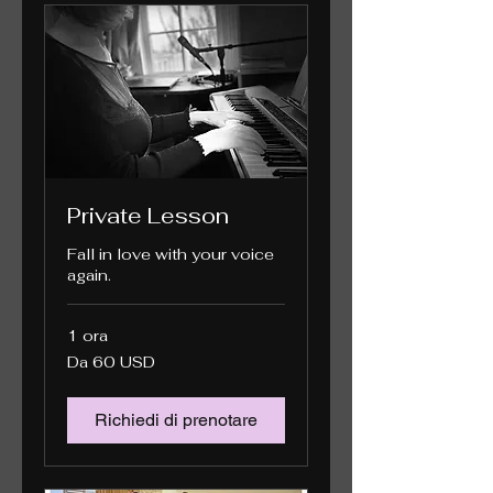
Private Lesson
Fall in love with your voice
again.
1 ora
Da
Da 60 USD
60
dollari
statunitensi
Richiedi di prenotare